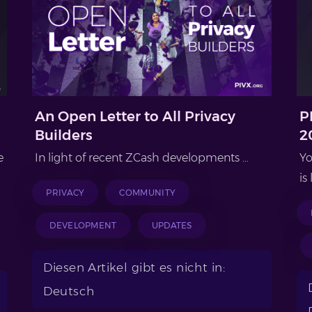
An Open Letter to All Privacy
P
Builders
2
e
In light of recent ZCash developments …
Yo
is
PRIVACY
COMMUNITY
DEVELOPMENT
UPDATES
Diesen Artikel gibt es nicht in:
Deutsch