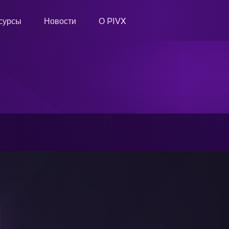
сурсы
Новости
О PIVX