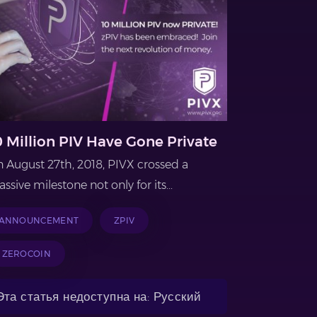
0 Million PIV Have Gone Private
 August 27th, 2018, PIVX crossed a
ssive milestone not only for its...
ANNOUNCEMENT
ZPIV
ZEROCOIN
Эта статья недоступна на: Русский