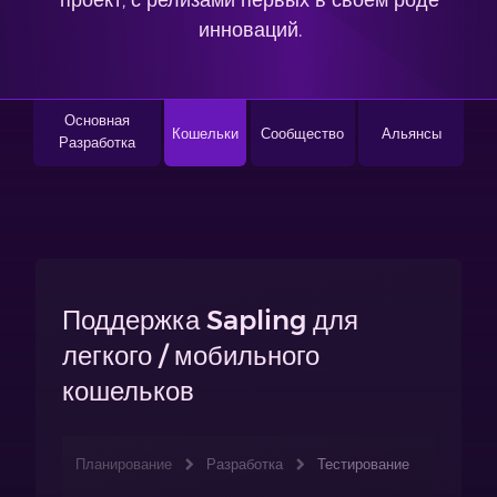
проект, с релизами первых в своем роде
инноваций.
Основная
Кошельки
Сообщество
Альянсы
Разработка
Поддержка Sapling для
легкого / мобильного
кошельков
Планирование
Разработка
Тестирование