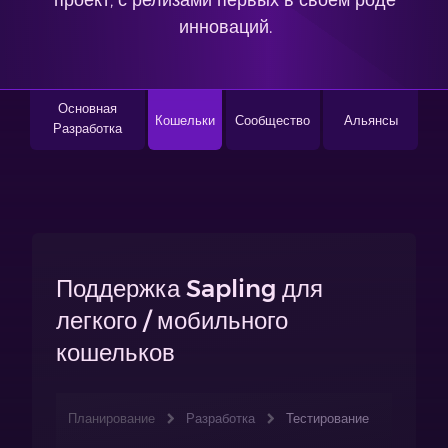
проект, с релизами первых в своем роде
инноваций.
Основная
Кошельки
Сообщество
Альянсы
Разработка
Поддержка Sapling для
легкого / мобильного
кошельков
Планирование
Разработка
Тестирование