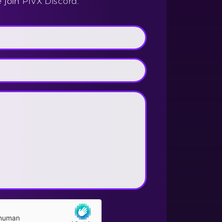
e join
PIVX Discord
.