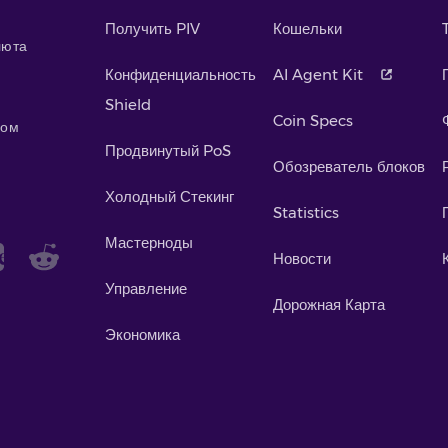
Получить PIV
Кошельки
люта
Конфиденциальность
AI Agent Kit
Shield
Coin Specs
мом
Продвинутый PoS
Обозреватель блоков
Холодный Стекинг
Statistics
Мастерноды
Новости
Управление
Дорожная Карта
Экономика