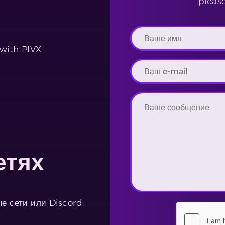
pleas
 with PIVX
етях
е сети или Discord.