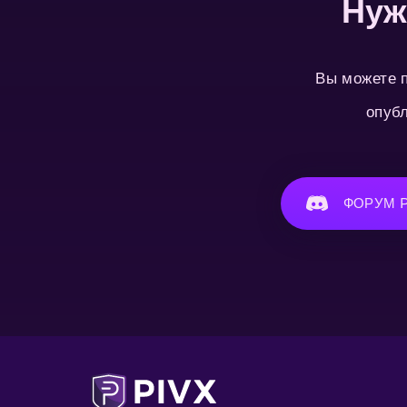
Нуж
Вы можете п
опубл
ФОРУМ P