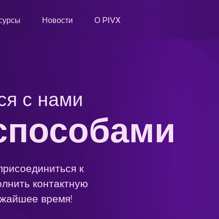
сурсы
Новости
О PIVX
ся с нами
способами
присоединиться к
олнить контактную
ижайшее время!