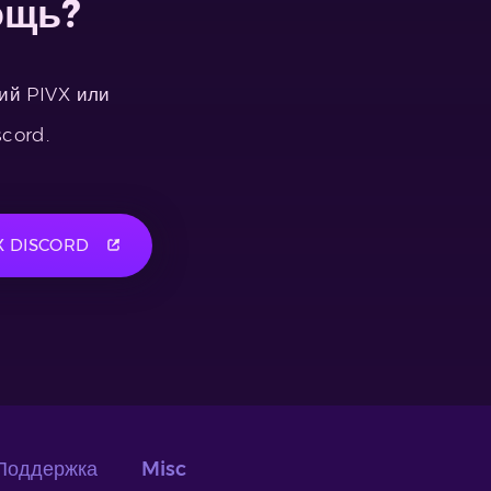
ощь?
ний PIVX или
scord.
X DISCORD
Поддержка
Misc