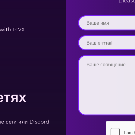
pleas
 with PIVX
етях
е сети или Discord.