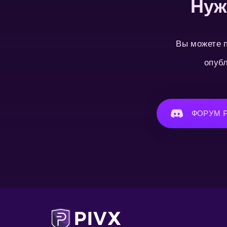
Нуж
Вы можете п
опубл
ФОРУМ P