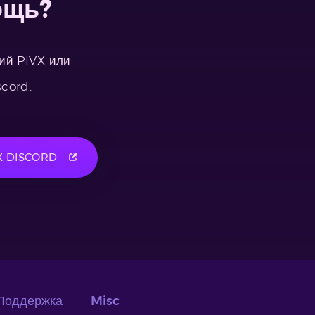
ощь?
ний PIVX или
scord.
X DISCORD
Поддержка
Misc