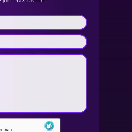
e join
PIVX Discord
.