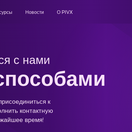
сурсы
Новости
О PIVX
ся с нами
способами
присоединиться к
олнить контактную
ижайшее время!