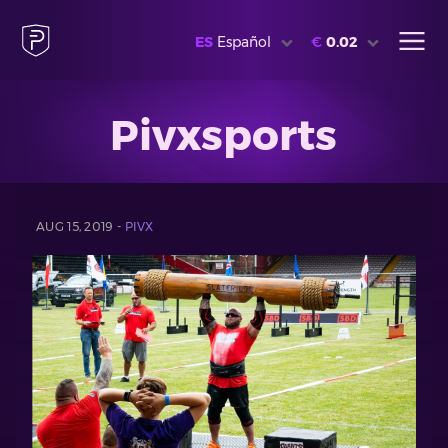
ES
Español
€
0.02
Pivxsports
AUG 15, 2019 -
PIVX