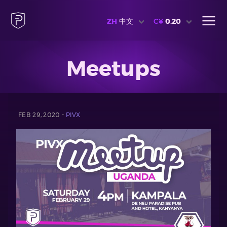
ZH
中文
C¥
0.20
Meetups
FEB 29, 2020 -
PIVX