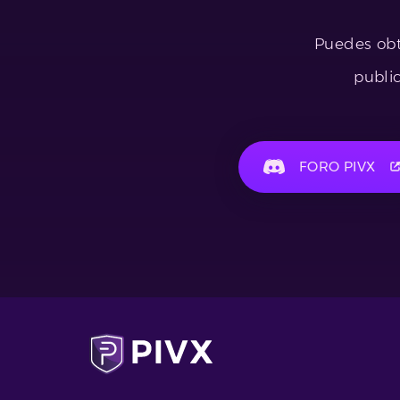
Puedes obt
publi
FORO PIVX