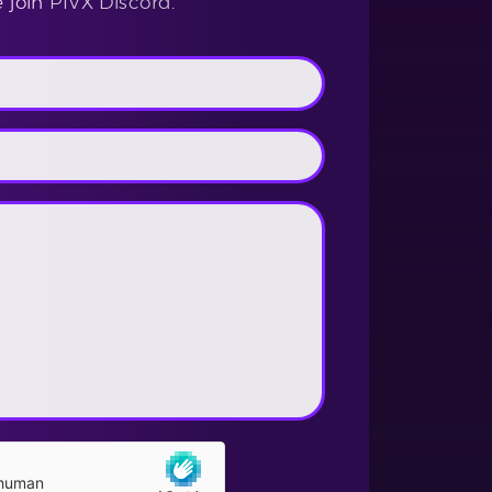
e join
PIVX Discord
.