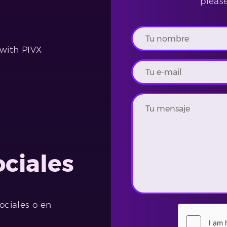
pleas
 with PIVX
ociales
ociales o en