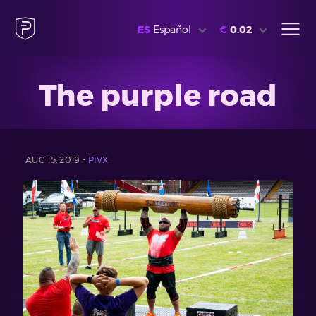
ES
Español
€
0.02
The purple road
AUG 15, 2019 -
PIVX