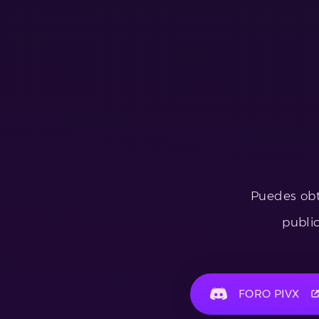
Puedes obt
publi
FORO PIVX