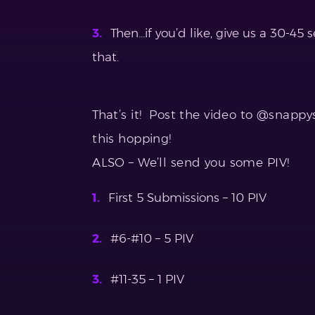
Then…if you’d like, give us a 30-45
that.
That’s it! Post the video to @snappy
this hopping!
ALSO – We’ll send you some PIV!
First 5 Submissions – 10 PIV
#6-#10 – 5 PIV
#11-35 – 1 PIV