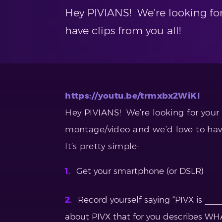
Hey PIVIANS! We’re looking fo
have clips from you all!
https://youtu.be/trmxbx2WiKI
Hey PIVIANS! We’re looking for your
montage/video and we’d love to have
It’s pretty simple:
Get your smartphone (or DSLR)
Record yourself saying “PIVX is ___
about PIVX that for you describes WH