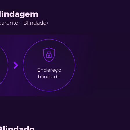
lindagem
parente - Blindado)
Endereço
blindado
Blindado