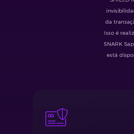
invisibili
da transaç
Isso é real
SNARK Sapl
está disp