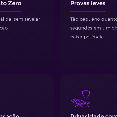
to Zero
Provas leves
álida, sem revelar
Tão pequeno quanto
ção.
segundos em um dis
baixa potência.
ansação
Privacidade com