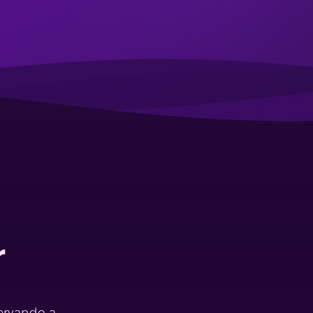
r
ervando a