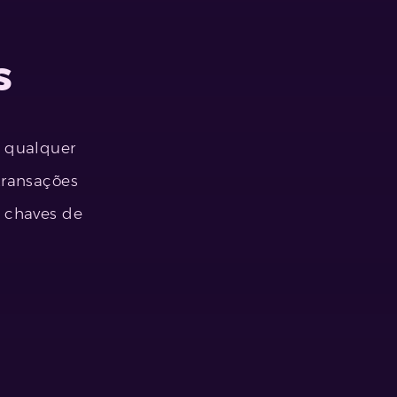
s
e qualquer
transações
e chaves de