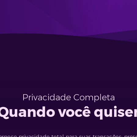
Privacidade Completa
Quando você quise
ornece privacidade total para suas transações; pres