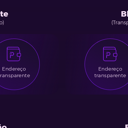
te
B
o)
(Trans
Endereço
Endereço
transparente
transparente
ão