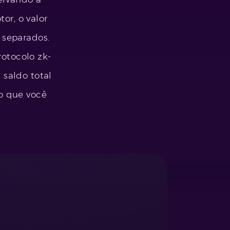
or, o valor
 separados.
rotocolo zk-
saldo total
o que você