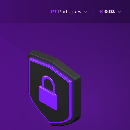
PT
Português
€
0.03