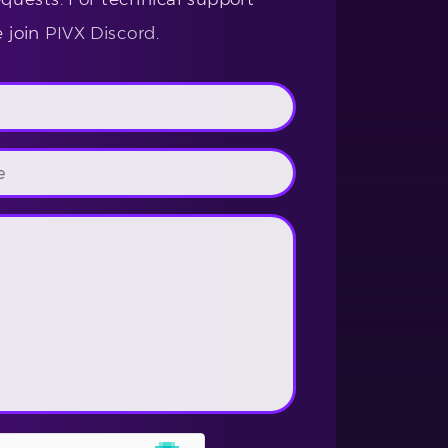
e join
PIVX Discord
.