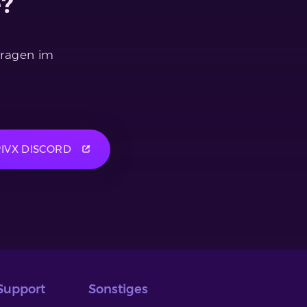
e?
 Fragen im
PIVX DISCORD
Support
Sonstiges