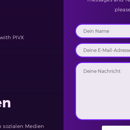
pleas
 with PIVX
en
n sozialen Medien