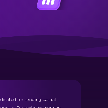
edicated for sending casual
uests. For technical support