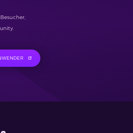
 Besucher,
nity.
NWENDER