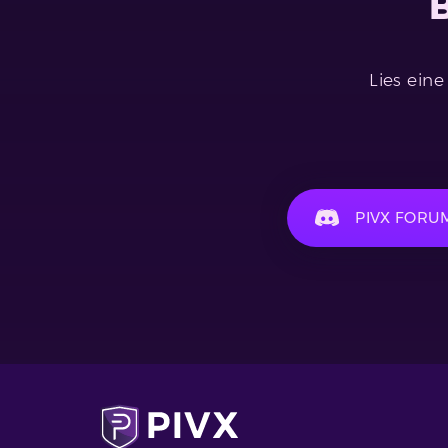
B
Lies eine
PIVX FORU