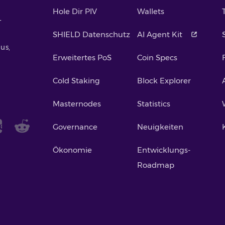
Hole Dir PIV
Wallets
-
SHIELD Datenschutz
AI Agent Kit
us,
Erweitertes PoS
Coin Specs
Cold Staking
Block Explorer
Masternodes
Statistics
Governance
Neuigkeiten
Ökonomie
Entwicklungs-
Roadmap