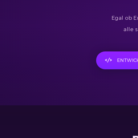
Egal ob E
alle
ENTWIC