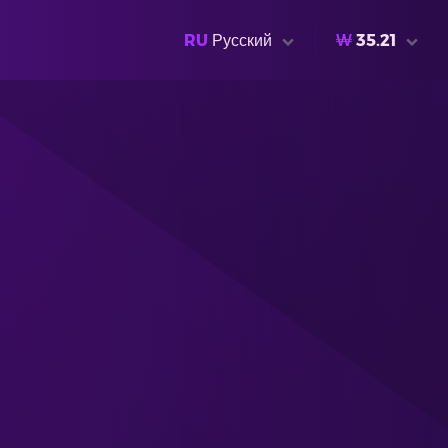
RU
Русский
₩
35.21