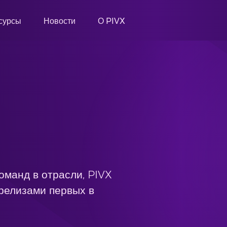
сурсы
Новости
О PIVX
оманд в отрасли, PIVX
 релизами первых в