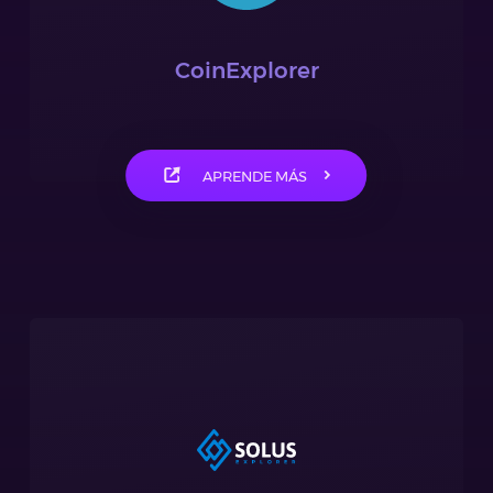
CoinExplorer
APRENDE MÁS