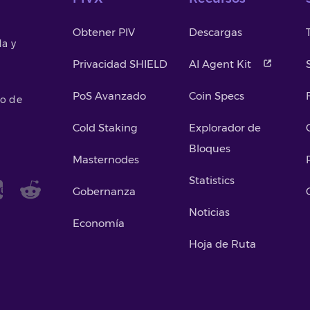
Obtener PIV
Descargas
da y
Privacidad SHIELD
AI Agent Kit
PoS Avanzado
Coin Specs
so de
Cold Staking
Explorador de
Bloques
Masternodes
Statistics
Gobernanza
Noticias
Economía
Hoja de Ruta