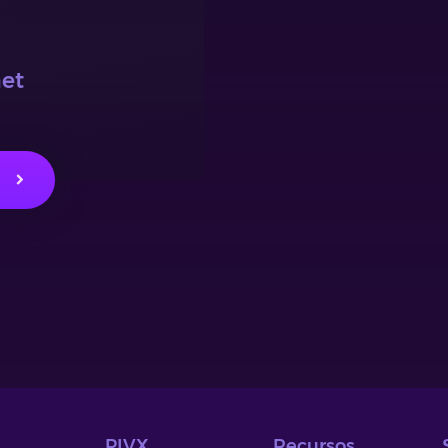
net
PIVX
Recursos