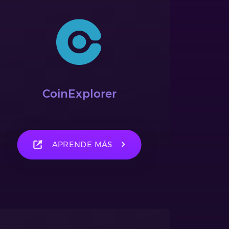
CoinExplorer
APRENDE MÁS