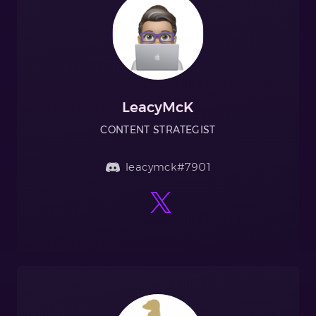
LeacyMcK
CONTENT STRATEGIST
leacymck#7901