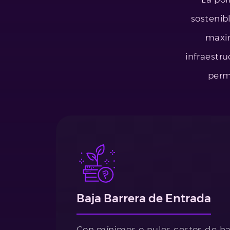
sostenibl
maxim
infraestru
perm
Baja Barrera de Entrada
Con mínimos o nulos costos de ha