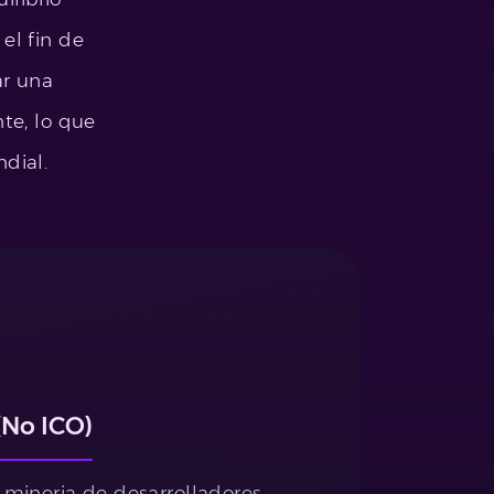
 el fin de
ar una
nte, lo que
dial.
(No ICO)
 mineria de desarrolladores