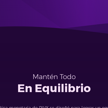
Mantén Todo
En Equilibrio
ítica monetaria de PIVX se diseñó para lograr un equ