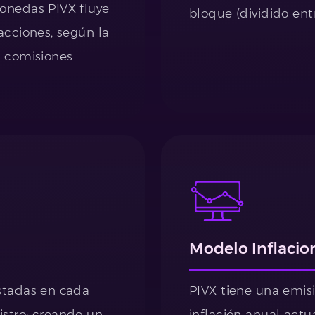
onedas PIVX fluye
bloque (dividido ent
acciones, según la
 comisiones.
Modelo Inflacio
stadas en cada
PIVX tiene una emis
stro; creando un
inflación anual actu