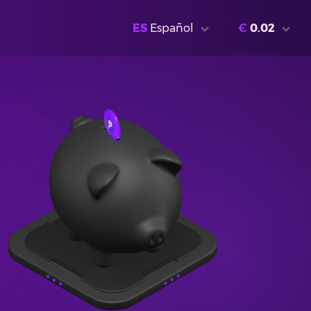
ES
Español
€
0.02