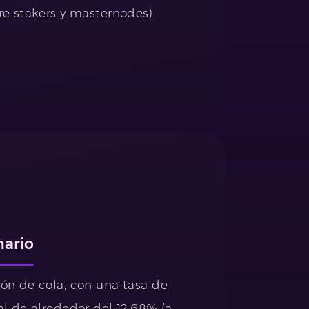
re stakers y masternodes).
nario
ión de cola, con una tasa de
al de alrededor del 12.68% (a