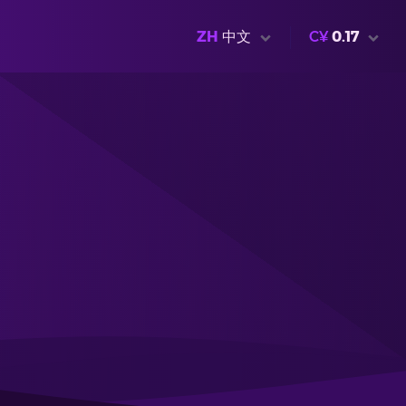
ZH
中文
C¥
0.17