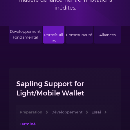
matière de lancement d'innovations
inédites.
Développement
Portefeuill
Communauté
Alliances
Fondamental
es
Sapling Support for
Light/Mobile Wallet
Préparation
Développement
Essai
Terminé